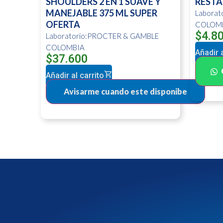
SHOULDERS 2 EN 1 SUAVE Y
RESTA
MANEJABLE 375 ML SUPER
Labora
OFERTA
COLOM
$
4.8
Laboratorio:PROCTER & GAMBLE
COLOMBIA
Añadir a
$
37.600
Añadir al carrito