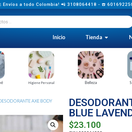
 Envíos a todo Colombia! 📲 3108064418 - ☎️ 60169225
Inicio
Tienda
N
bé
Belleza
S
Higiene Personal
DESODORANT
 DESODORANTE AXE BODY
BLUE LAVEND
$
23.100