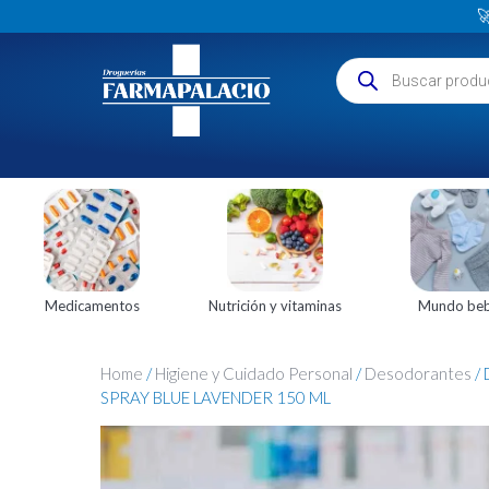

Medicamentos
Nutrición y vitaminas
Mundo be
Home
/
Higiene y Cuidado Personal
/
Desodorantes
/
SPRAY BLUE LAVENDER 150 ML