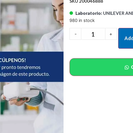
SKU 200046888
Laboratorio:
UNILEVER AN
980 in stock
-
+
Add