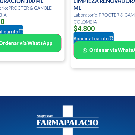
URACION 100 ML
LIMPIEZA RENOVADORA
ML
torio:PROCTER & GAMBLE
BIA
Laboratorio:PROCTER & GAM
00
COLOMBIA
$
4.800
l carrito
Añadir al carrito
Ordenar vía WhatsApp
Ordenar vía Whats