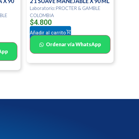
 X 90
2 1 SUAVE MANEJABLE X 90 ML
Laboratorio:PROCTER & GAMBLE
BLE
COLOMBIA
$
4.800
Añadir al carrito
Ordenar vía WhatsApp
App