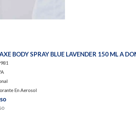
XE BODY SPRAY BLUE LAVENDER 150 ML A DO
981
VA
onal
rante En Aerosol
uso
so