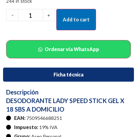
244 in stock
-
+
Add to cart
Ordenar vía WhatsApp
Ficha técnica
Descripción
DESODORANTE LADY SPEED STICK GEL X
18 SBS A DOMICILIO
EAN:
7509546688251
Impuesto:
19% IVA
Grupo:
Aseo Personal