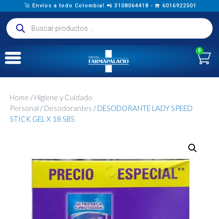
🚀 Envíos a todo Colombia! 📲 3108064418 - ☎️ 6016922501
0
Home
/
Higiene y Cuidado
Personal
/
Desodorantes
/ DESODORANTE LADY SPEED
STICK GEL X 18 SBS