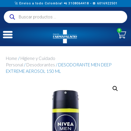
🚀 Envíos a todo Colombia! 📲 3108064418 - ☎️ 6016922501
0
Home
/
Higiene y Cuidado
Personal
/
Desodorantes
/ DESODORANTE MEN DEEP
EXTREME AEROSOL 150 ML