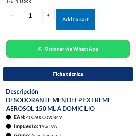
179 in stock
-
+
Add to cart
Ordenar vía WhatsApp
Ficha técnica
Descripción
DESODORANTE MEN DEEP EXTREME
AEROSOL 150 ML A DOMICILIO
EAN:
4006000090849
Impuesto:
19% IVA
Grupo:
Aseo Personal