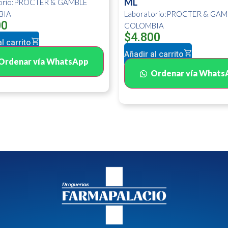
ML
torio:PROCTER & GAMBLE
BIA
Laboratorio:PROCTER & GAM
00
COLOMBIA
$
4.800
l carrito
Añadir al carrito
Ordenar vía WhatsApp
Ordenar vía Whats