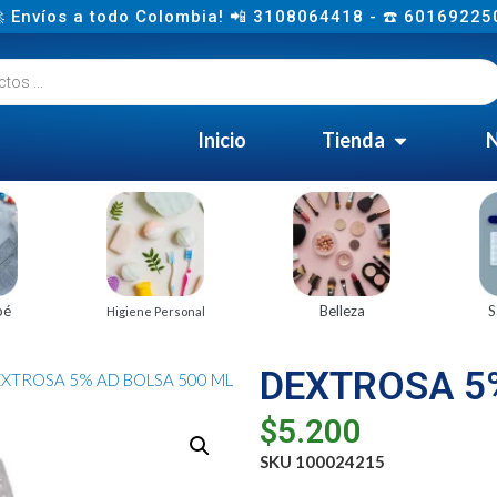
 Envíos a todo Colombia! 📲 3108064418 - ☎️ 60169225
Inicio
Tienda
N
bé
Belleza
S
Higiene Personal
DEXTROSA 5
EXTROSA 5% AD BOLSA 500 ML
$
5.200
SKU 100024215