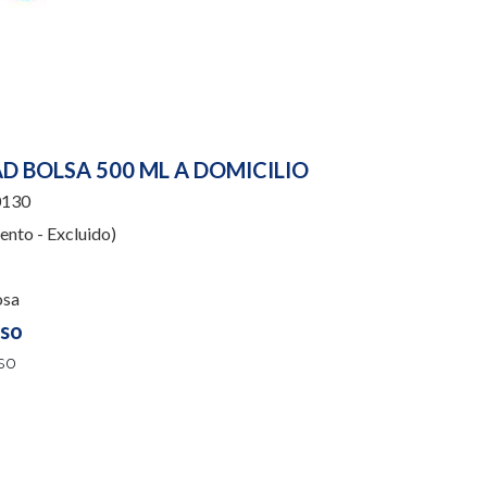
D BOLSA 500 ML A DOMICILIO
130
nto - Excluido)
osa
uso
so