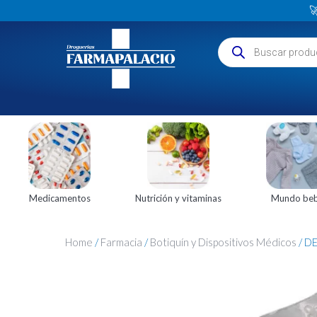

Medicamentos
Nutrición y vitaminas
Mundo be
Home
/
Farmacia
/
Botiquín y Dispositivos Médicos
/ D