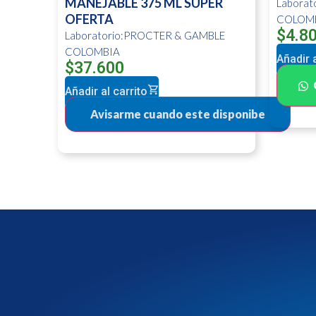
MANEJABLE 375 ML SUPER
Labora
OFERTA
COLOM
$
4.8
Laboratorio:PROCTER & GAMBLE
COLOMBIA
Añadir a
$
37.600
Añadir al carrito