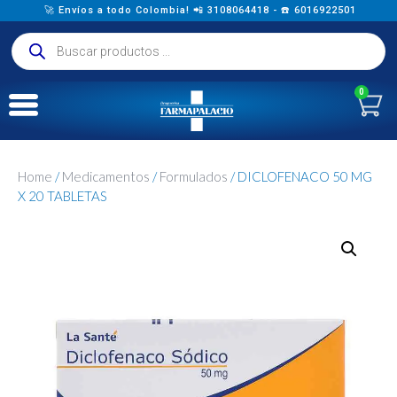
🚀 Envíos a todo Colombia! 📲 3108064418 - ☎️ 6016922501
0
Home
/
Medicamentos
/
Formulados
/ DICLOFENACO 50 MG
X 20 TABLETAS