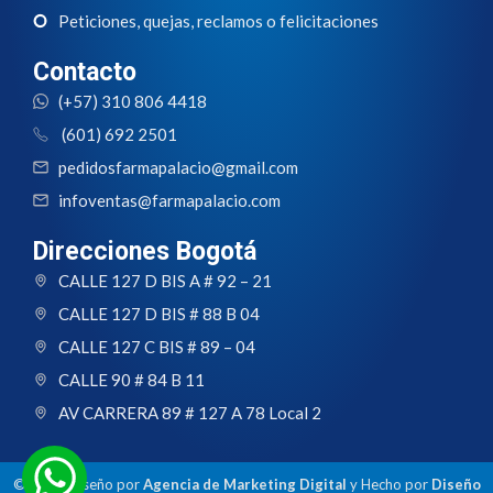
Peticiones, quejas, reclamos o felicitaciones
Contacto
(+57) 310 806 4418
(601) 692 2501
pedidosfarmapalacio@gmail.com
infoventas@farmapalacio.com
Direcciones Bogotá
CALLE 127 D BIS A # 92 – 21
CALLE 127 D BIS # 88 B 04
CALLE 127 C BIS # 89 – 04
CALLE 90 # 84 B 11
AV CARRERA 89 # 127 A 78 Local 2
© 2024 Diseño por
Agencia de Marketing Digital
y Hecho por
Diseño