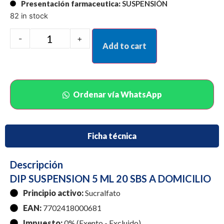
Presentación farmaceutica:
SUSPENSIÓN
82 in stock
-
+
Add to cart
Ordenar vía WhatsApp
Ficha técnica
Descripción
DIP SUSPENSION 5 ML 20 SBS A DOMICILIO
Principio activo:
Sucralfato
EAN:
7702418000681
Impuesto:
0% (Exento - Excluido)