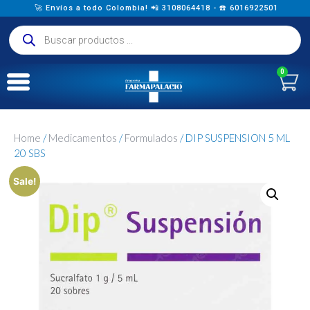
🚀 Envíos a todo Colombia! 📲 3108064418 - ☎️ 6016922501
0
Home
/
Medicamentos
/
Formulados
/ DIP SUSPENSION 5 ML
20 SBS
Sale!