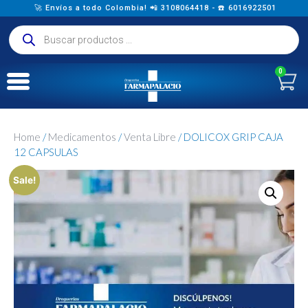
🚀 Envíos a todo Colombia! 📲 3108064418 - ☎️ 6016922501
0
Home
/
Medicamentos
/
Venta Libre
/ DOLICOX GRIP CAJA
12 CAPSULAS
Sale!