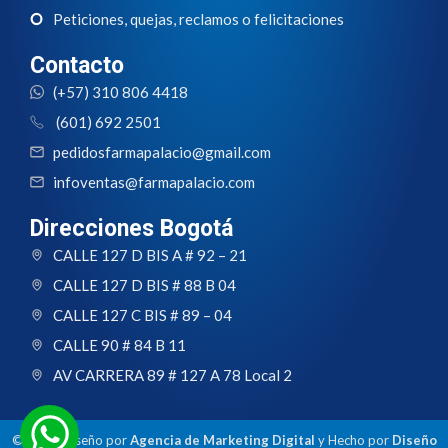
Peticiones, quejas, reclamos o felicitaciones
Contacto
(+57) 310 806 4418
(601) 692 2501
pedidosfarmapalacio@gmail.com
infoventas@farmapalacio.com
Direcciones Bogotá
CALLE 127 D BIS A # 92 – 21
CALLE 127 D BIS # 88 B 04
CALLE 127 C BIS # 89 – 04
CALLE 90 # 84 B 11
AV CARRERA 89 # 127 A 78 Local 2
© 2024 Diseño por
Agencia de Marketing Digital
y Hecho por
Diseño