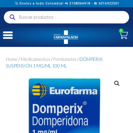
🚀 Envíos a todo Colombia! 📲 3108064418 - ☎️ 6016922501
0
Home
/
Medicamentos
/
Formulados
/ DOMPERIX
SUSPENSIÓN 1 MG/ML 100 ML