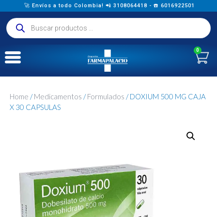
🚀 Envíos a todo Colombia! 📲 3108064418 - ☎️ 6016922501
0
Home
/
Medicamentos
/
Formulados
/ DOXIUM 500 MG CAJA
X 30 CAPSULAS