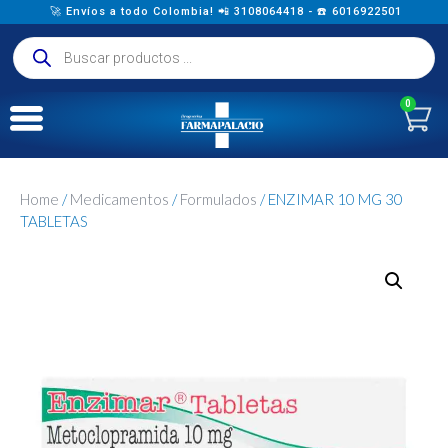
🚀 Envíos a todo Colombia! 📲 3108064418 - ☎️ 6016922501
0
Home
/
Medicamentos
/
Formulados
/ ENZIMAR 10 MG 30
TABLETAS