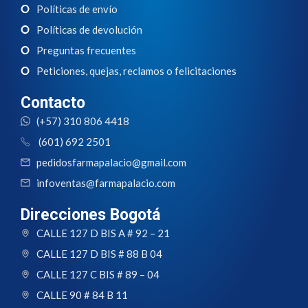
Políticas de envío
Políticas de devolución
Preguntas frecuentes
Peticiones, quejas, reclamos o felicitaciones
Contacto
(+57) 310 806 4418
(601) 692 2501
pedidosfarmapalacio@gmail.com
infoventas@farmapalacio.com
Direcciones Bogotá
CALLE 127 D BIS A # 92 – 21
CALLE 127 D BIS # 88 B 04
CALLE 127 C BIS # 89 – 04
CALLE 90 # 84 B 11