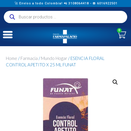
🚀 Envíos a todo Colombia! 📲 3108064418 - ☎️ 6016922501
0
Home
/
Farmacia
/
Mundo Hogar
/ ESENCIA FLORAL
CONTROL APETITO X 25 ML FUNAT