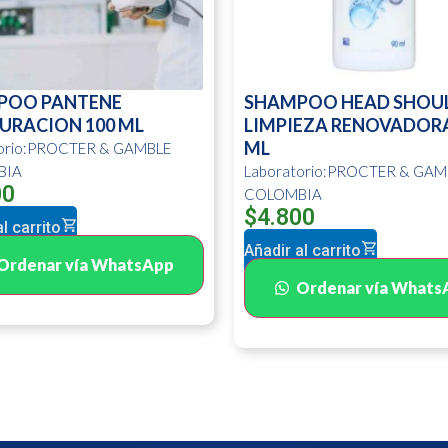
POO PANTENE
SHAMPOO HEAD SHOU
URACION 100 ML
LIMPIEZA RENOVADORA
ML
torio:PROCTER & GAMBLE
BIA
Laboratorio:PROCTER & GAM
00
COLOMBIA
$
4.800
l carrito
Añadir al carrito
Ordenar vía WhatsApp
Ordenar vía Whats