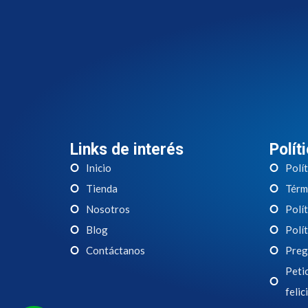
Links de interés
Polít
Inicio
Polít
Tienda
Térm
Nosotros
Polít
Blog
Polít
Contáctanos
Preg
Petic
felic