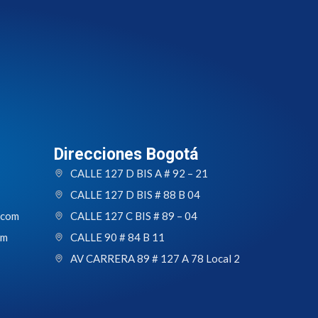
Direcciones Bogotá
CALLE 127 D BIS A # 92 – 21
CALLE 127 D BIS # 88 B 04
.com
CALLE 127 C BIS # 89 – 04
om
CALLE 90 # 84 B 11
AV CARRERA 89 # 127 A 78 Local 2