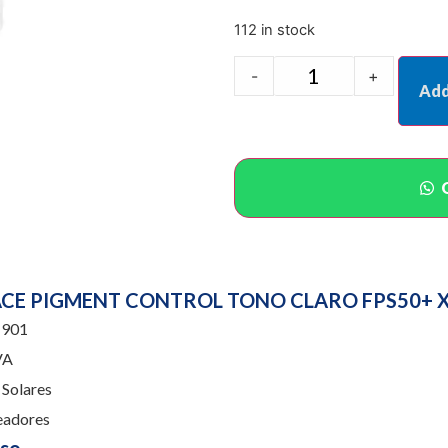
112 in stock
-
+
Add
ACE PIGMENT CONTROL TONO CLARO FPS50+ X 
901
VA
Solares
eadores
uso