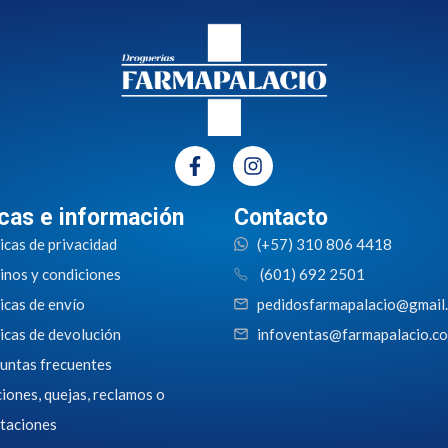
icas e información
Contacto
icas de privacidad
(+57) 310 806 4418
inos y condiciones
(601) 692 2501
icas de envío
pedidosfarmapalacio@gmail
icas de devolución
infoventas@farmapalacio.c
untas frecuentes
iones, quejas, reclamos o
itaciones