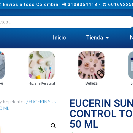
 Envíos a todo Colombia! 📲 3108064418 - ☎️ 60169225
Inicio
Tienda
N
bé
Belleza
S
Higiene Personal
EUCERIN SUN
 y Repelentes
/ EUCERIN SUN
0 ML
CONTROL TO
50 ML