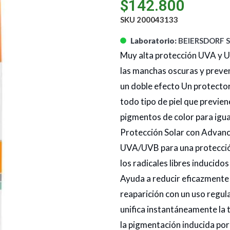
$
142.800
SKU 200043133
Laboratorio:
BEIERSDORF S
Muy alta protección UVA y U
las manchas oscuras y preven
un doble efecto Un protector
todo tipo de piel que previen
pigmentos de color para igual
Protección Solar con Advanc
UVA/UVB para una protección
los radicales libres inducidos 
Ayuda a reducir eficazmente 
reaparición con un uso regul
unifica instantáneamente la 
la pigmentación inducida por