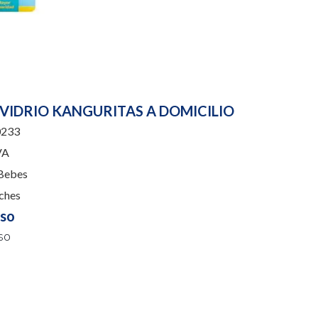
VIDRIO KANGURITAS A DOMICILIO
233
VA
Bebes
ches
uso
so