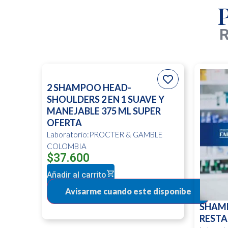
R
2 SHAMPOO HEAD-
SHOULDERS 2 EN 1 SUAVE Y
MANEJABLE 375 ML SUPER
OFERTA
Laboratorio:PROCTER & GAMBLE
COLOMBIA
$
37.600
Añadir al carrito
SHAM
RESTA