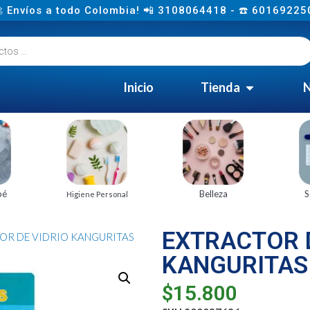
 Envíos a todo Colombia! 📲 3108064418 - ☎️ 60169225
Inicio
Tienda
N
bé
Belleza
S
Higiene Personal
EXTRACTOR D
OR DE VIDRIO KANGURITAS
KANGURITAS
$
15.800