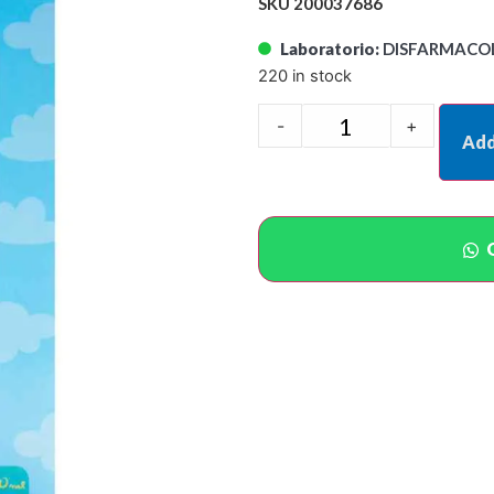
SKU 200037686
Laboratorio:
DISFARMACOL
220 in stock
-
+
Add