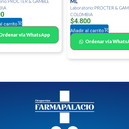
ML
torio:PROCTER & GAMBLE
BIA
Laboratorio:PROCTER & GAM
00
COLOMBIA
$
4.800
l carrito
Añadir al carrito
Ordenar vía WhatsApp
Ordenar vía Whats