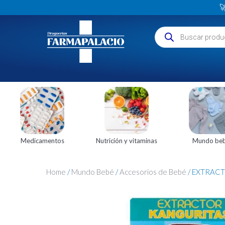

Medicamentos
Nutrición y vitaminas
Mundo be
Home
/
Mundo Bebé
/
Accesorios de Bebé
/ EXTRACT