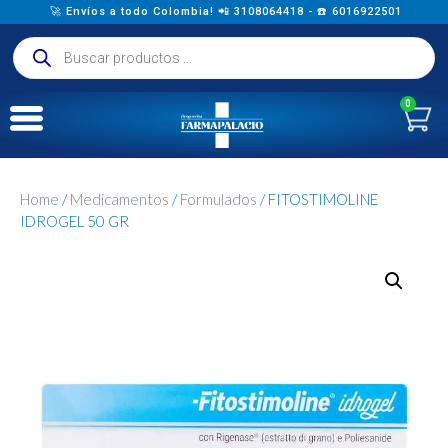
🚀 Envíos a todo Colombia! 📲 3108064418 - ☎️ 6016922501
0
Home
/
Medicamentos
/
Formulados
/ FITOSTIMOLINE
IDROGEL 50 GR