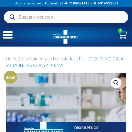
🚀 Envíos a todo Colombia! 📲 3108064418 - ☎️ 6016922501
0
Home
/
Medicamentos
/
Formulados
/ FLUI-DEX 10 MG CAJA
20 TABLETAS COASPHARMA
Sale!