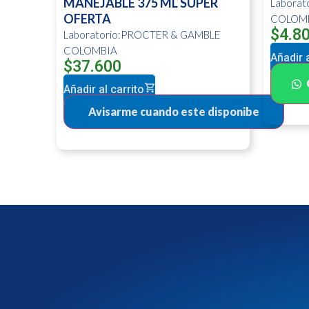
MANEJABLE 375 ML SUPER
Labora
OFERTA
COLOM
$
4.8
Laboratorio:PROCTER & GAMBLE
COLOMBIA
Añadir a
$
37.600
Añadir al carrito