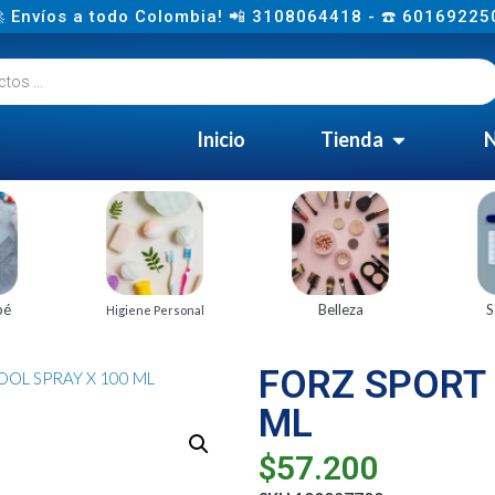
 Envíos a todo Colombia! 📲 3108064418 - ☎️ 60169225
Inicio
Tienda
N
bé
Belleza
S
Higiene Personal
FORZ SPORT 
OOL SPRAY X 100 ML
ML
$
57.200