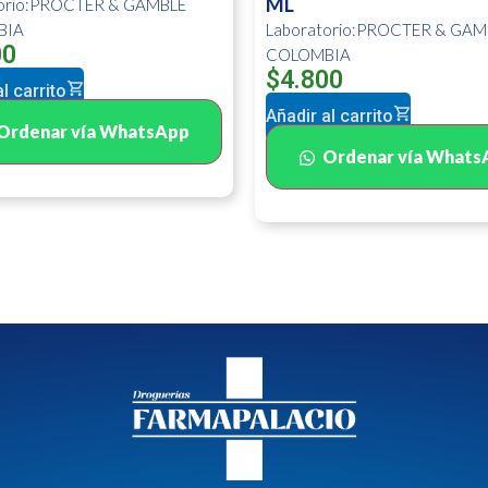
ML
torio:PROCTER & GAMBLE
BIA
Laboratorio:PROCTER & GAM
00
COLOMBIA
$
4.800
l carrito
Añadir al carrito
Ordenar vía WhatsApp
Ordenar vía Whats