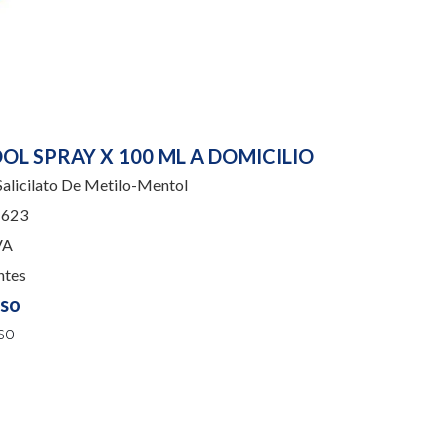
OL SPRAY X 100 ML A DOMICILIO
alicilato De Metilo-Mentol
623
VA
ntes
uso
so