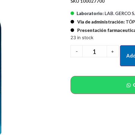
SKU 100027700
Laboratorio:
LAB. GERCO S.
Via de administración:
TÓP
Presentación farmaceutica
23 in stock
-
+
Add