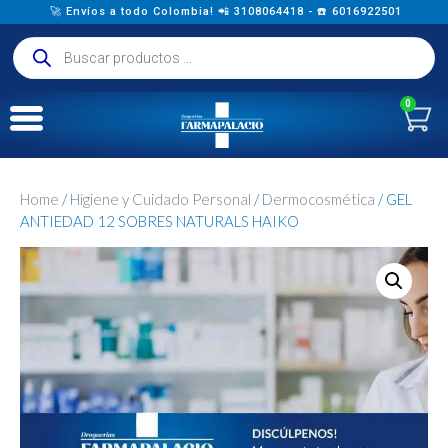
🚀 Envíos a todo Colombia! 📲 3108064418 - ☎️ 6016922501
0
Home
/
Higiene y Cuidado Personal
/
Dermocosmética
/ GEL
ANTIEDAD 12 SOBRES NATURALS HAIKO