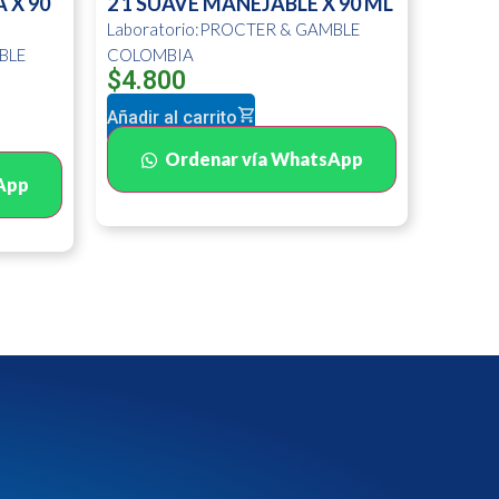
 X 90
2 1 SUAVE MANEJABLE X 90 ML
Laboratorio:PROCTER & GAMBLE
BLE
COLOMBIA
$
4.800
Añadir al carrito
Ordenar vía WhatsApp
App