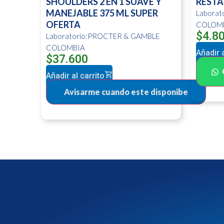
SHOULDERS 2 EN 1 SUAVE Y
RESTA
MANEJABLE 375 ML SUPER
Labora
OFERTA
COLOM
$
4.8
Laboratorio:PROCTER & GAMBLE
COLOMBIA
Añadir a
$
37.600
Añadir al carrito