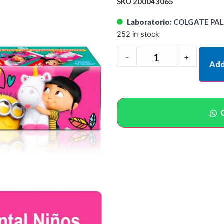
SKU 200043065
Laboratorio:
COLGATE PA
252 in stock
-
+
Add