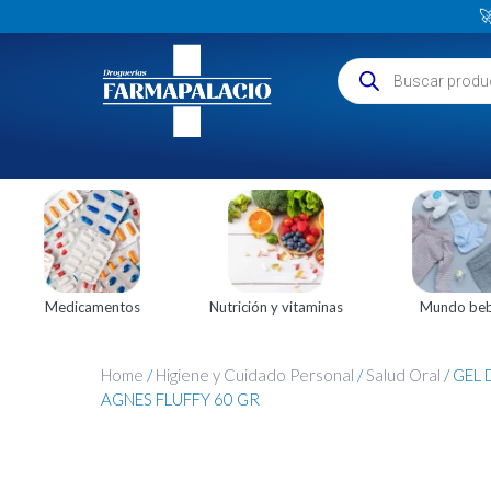

Medicamentos
Nutrición y vitaminas
Mundo be
Home
/
Higiene y Cuidado Personal
/
Salud Oral
/ GEL
AGNES FLUFFY 60 GR