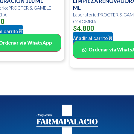
URACION 100 ML
LIMPIEZA RENOVADORA
ML
torio:PROCTER & GAMBLE
BIA
Laboratorio:PROCTER & GAM
00
COLOMBIA
$
4.800
l carrito
Añadir al carrito
Ordenar vía WhatsApp
Ordenar vía Whats