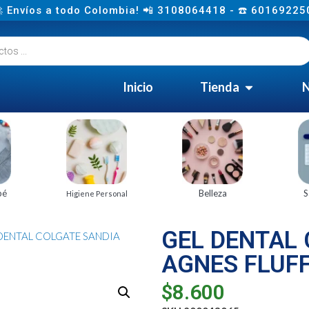
 Envíos a todo Colombia! 📲 3108064418 - ☎️ 60169225
Inicio
Tienda
N
bé
Belleza
S
Higiene Personal
GEL DENTAL
 DENTAL COLGATE SANDIA
AGNES FLUFF
$
8.600