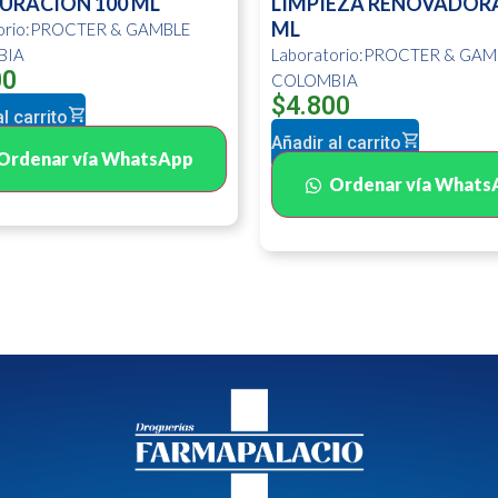
URACION 100 ML
LIMPIEZA RENOVADORA
ML
torio:PROCTER & GAMBLE
BIA
Laboratorio:PROCTER & GAM
00
COLOMBIA
$
4.800
l carrito
Añadir al carrito
Ordenar vía WhatsApp
Ordenar vía Whats