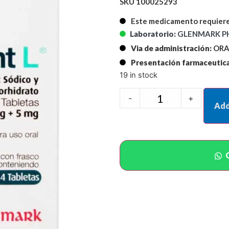
SKU 100025293
Este medicamento requiere
Laboratorio:
GLENMARK P
Via de administración:
ORA
Presentación farmaceutica
19 in stock
-
+
Add