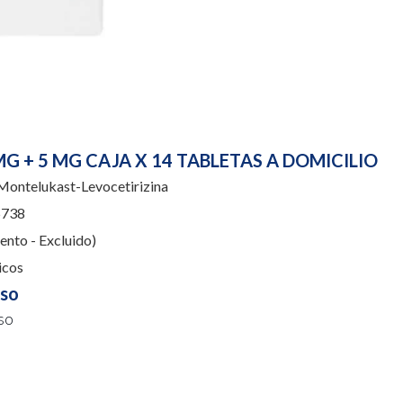
G + 5 MG CAJA X 14 TABLETAS A DOMICILIO
ontelukast-Levocetirizina
738
nto - Excluido)
icos
uso
so