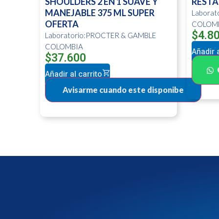
SHOULDERS 2 EN 1 SUAVE Y
RESTA
MANEJABLE 375 ML SUPER
Labora
OFERTA
COLOM
$
4.8
Laboratorio:PROCTER & GAMBLE
COLOMBIA
Añadir a
$
37.600
Añadir al carrito