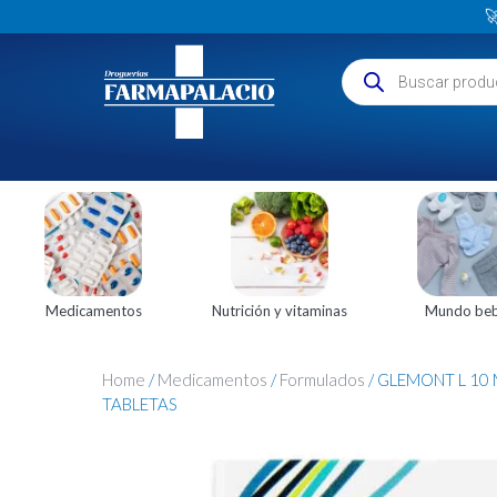

Medicamentos
Nutrición y vitaminas
Mundo be
Home
/
Medicamentos
/
Formulados
/ GLEMONT L 10 
TABLETAS