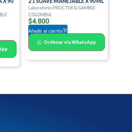
 X 90
2 1 SUAVE MANEJABLE X 90 ML
Laboratorio:PROCTER & GAMBLE
BLE
COLOMBIA
$
4.800
Añadir al carrito
Ordenar vía WhatsApp
App