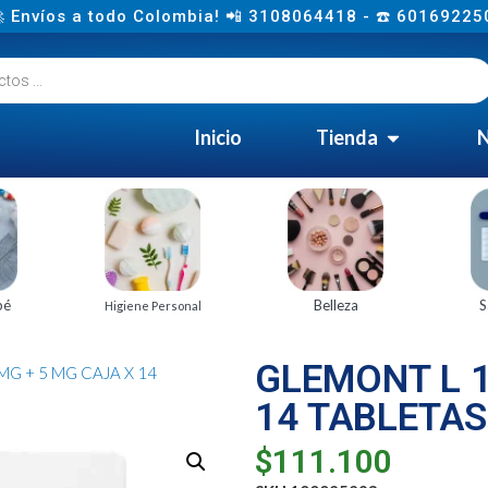
 Envíos a todo Colombia! 📲 3108064418 - ☎️ 60169225
Inicio
Tienda
N
bé
Belleza
S
Higiene Personal
GLEMONT L 1
MG + 5 MG CAJA X 14
14 TABLETAS
$
111.100