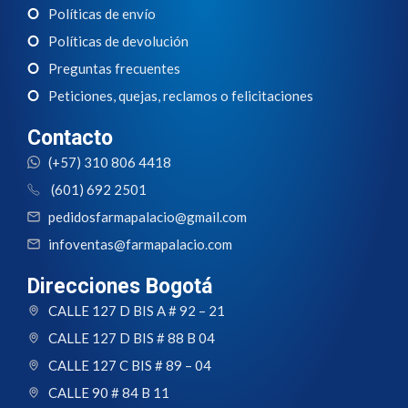
Políticas de envío
Políticas de devolución
Preguntas frecuentes
Peticiones, quejas, reclamos o felicitaciones
Contacto
(+57) 310 806 4418
(601) 692 2501
pedidosfarmapalacio@gmail.com
infoventas@farmapalacio.com
Direcciones Bogotá
CALLE 127 D BIS A # 92 – 21
CALLE 127 D BIS # 88 B 04
CALLE 127 C BIS # 89 – 04
CALLE 90 # 84 B 11