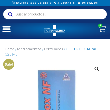
🚀 Envíos a todo Colombia! 📲 3108064418 - ☎️ 6016922501
0
Home
/
Medicamentos
/
Formulados
/ GLICERTOX JARABE
125 ML
Sale!