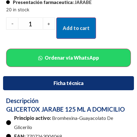
Presentación farmaceutica:
JARABE
20 in stock
-
+
Add to cart
Ordenar vía WhatsApp
Ficha técnica
Descripción
GLICERTOX JARABE 125 ML A DOMICILIO
Principio activo:
Bromhexina-Guayacolato De
Glicerilo
EAN:
7707263004068