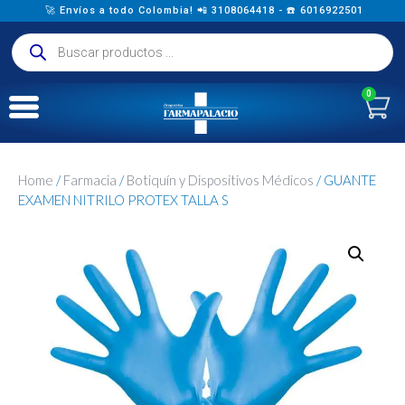
🚀 Envíos a todo Colombia! 📲 3108064418 - ☎️ 6016922501
0
Home
/
Farmacia
/
Botiquín y Dispositivos Médicos
/ GUANTE
EXAMEN NITRILO PROTEX TALLA S