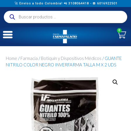
🚀 Envíos a todo Colombia! 📲 3108064418 - ☎️ 6016922501
0
Home
/
Farmacia
/
Botiquín y Dispositivos Médicos
/ GUANTE
NITRILO COLOR NEGRO INVERFARMA TALLA M X 2 UDS