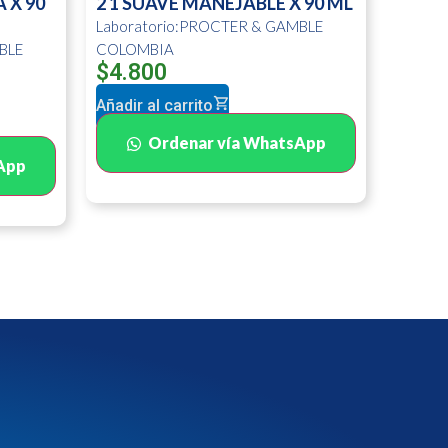
 X 90
2 1 SUAVE MANEJABLE X 90 ML
Laboratorio:PROCTER & GAMBLE
BLE
COLOMBIA
$
4.800
Añadir al carrito
Ordenar vía WhatsApp
App