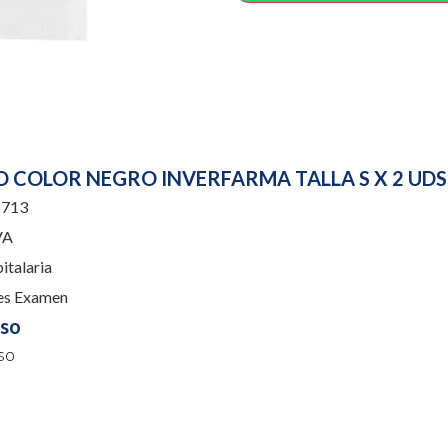
O COLOR NEGRO INVERFARMA TALLA S X 2 UDS
713
VA
italaria
es Examen
uso
so