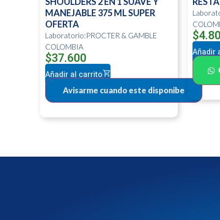
SHOULDERS 2 EN 1 SUAVE Y
RESTA
MANEJABLE 375 ML SUPER
Labora
OFERTA
COLOM
$
4.8
Laboratorio:PROCTER & GAMBLE
COLOMBIA
Añadir a
$
37.600
Añadir al carrito