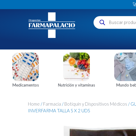

Medicamentos
Nutrición y vitaminas
Mundo be
Home
/
Farmacia
/
Botiquín y Dispositivos Médicos
/ G
INVERFARMA TALLA S X 2 UDS