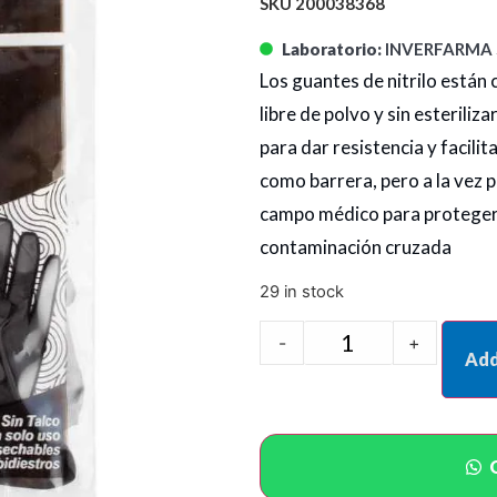
SKU 200038368
Laboratorio:
INVERFARMA 
Los guantes de nitrilo están
libre de polvo y sin esterili
para dar resistencia y facili
como barrera, pero a la vez pe
campo médico para proteger a
contaminación cruzada
29 in stock
-
+
Add