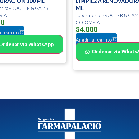
URACION 100 ML
LIMPIEZA RENOVADORA
ML
torio:PROCTER & GAMBLE
BIA
Laboratorio:PROCTER & GAM
00
COLOMBIA
$
4.800
l carrito
Añadir al carrito
Ordenar vía WhatsApp
Ordenar vía Whats