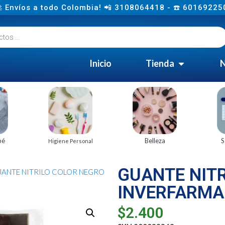
 Envíos a todo Colombia! 📲 3108064418 - ☎️ 60169225
Inicio
Tienda
N
bé
Belleza
S
Higiene Personal
GUANTE NIT
UANTE NITRILO COLOR NEGRO
INVERFARMA 
$
2.400