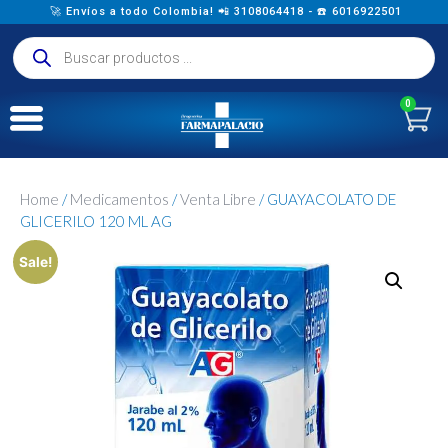
🚀 Envíos a todo Colombia! 📲 3108064418 - ☎️ 6016922501
0
Home
/
Medicamentos
/
Venta Libre
/ GUAYACOLATO DE
GLICERILO 120 ML AG
Sale!