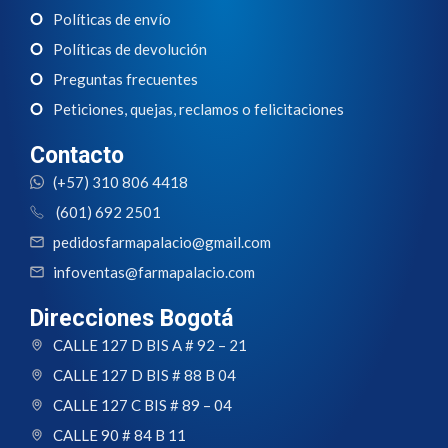
Políticas de envío
Políticas de devolución
Preguntas frecuentes
Peticiones, quejas, reclamos o felicitaciones
Contacto
(+57) 310 806 4418
(601) 692 2501
pedidosfarmapalacio@gmail.com
infoventas@farmapalacio.com
Direcciones Bogotá
CALLE 127 D BIS A # 92 – 21
CALLE 127 D BIS # 88 B 04
CALLE 127 C BIS # 89 – 04
CALLE 90 # 84 B 11