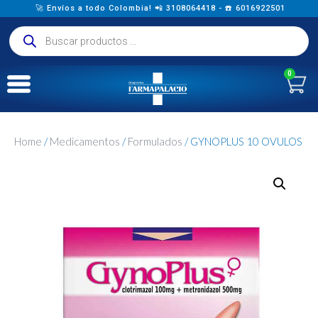
🚀 Envíos a todo Colombia! 📲 3108064418 - ☎️ 6016922501
0
Home
/
Medicamentos
/
Formulados
/ GYNOPLUS 10 OVULOS