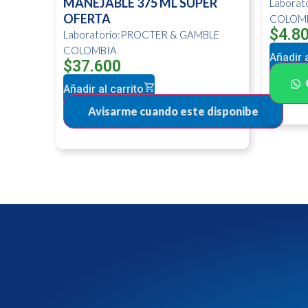
MANEJABLE 375 ML SUPER
Labora
OFERTA
COLOM
$
4.8
Laboratorio:PROCTER & GAMBLE
COLOMBIA
Añadir a
$
37.600
Añadir al carrito