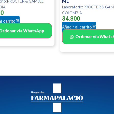
ML
torio:PROCTER & GAMBLE
BIA
Laboratorio:PROCTER & GAM
00
COLOMBIA
$
4.800
l carrito
Añadir al carrito
Ordenar vía WhatsApp
Ordenar vía Whats