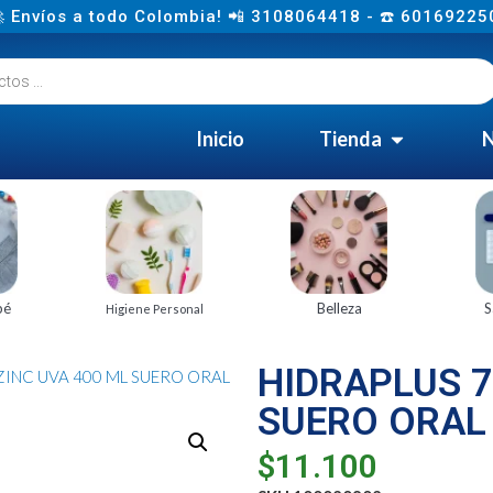
 Envíos a todo Colombia! 📲 3108064418 - ☎️ 60169225
Inicio
Tienda
N
bé
Belleza
S
Higiene Personal
HIDRAPLUS 7
 ZINC UVA 400 ML SUERO ORAL
SUERO ORAL
$
11.100