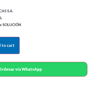
AS S.A.
L
:
SOLUCIÓN
 to cart
Ordenar vía WhatsApp