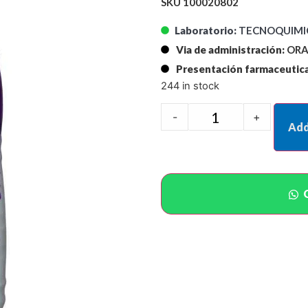
SKU 100020802
Laboratorio:
TECNOQUIMIC
Via de administración:
ORA
Presentación farmaceutica
244 in stock
-
+
Add