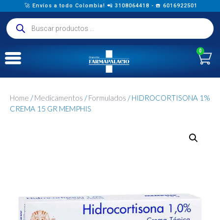
🚀 Envíos a todo Colombia! 📲 3108064418 - ☎️ 6016922501
0
Home
/
Medicamentos
/
Formulados
/ HIDROCORTISONA 1%
CREMA 15 GR MEMPHIS