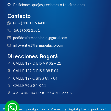
Peticiones, quejas, reclamos o felicitaciones
Contacto
(+57) 310 806 4418
(601) 692 2501
pedidosfarmapalacio@gmail.com
infoventas@farmapalacio.com
Direcciones Bogotá
CALLE 127 D BIS A # 92 – 21
CALLE 127 D BIS # 88 B 04
CALLE 127 C BIS # 89 – 04
CALLE 90 # 84 B 11
AV CARRERA 89 # 127 A 78 Local 2
© 2024 Diseño por
Agencia de Marketing Digital
y Hecho por
Diseño