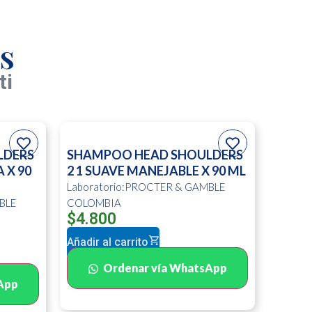
s
ti
LDERS
SHAMPOO HEAD SHOULDERS
 X 90
2 1 SUAVE MANEJABLE X 90 ML
Laboratorio:PROCTER & GAMBLE
BLE
COLOMBIA
$
4.800
Añadir al carrito
Ordenar vía WhatsApp
App