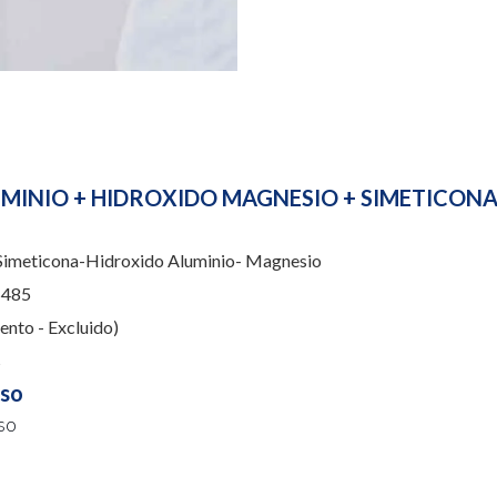
MINIO + HIDROXIDO MAGNESIO + SIMETICON
imeticona-Hidroxido Aluminio- Magnesio
485
nto - Excluido)
s
uso
so