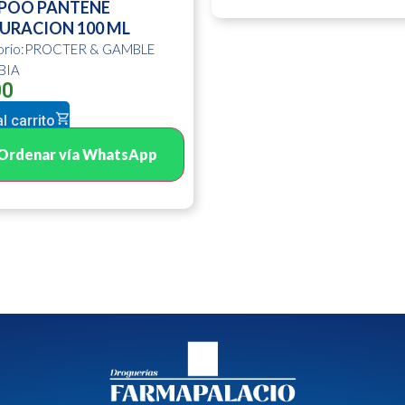
POO PANTENE
URACION 100 ML
torio:PROCTER & GAMBLE
BIA
00
l carrito
Ordenar vía WhatsApp