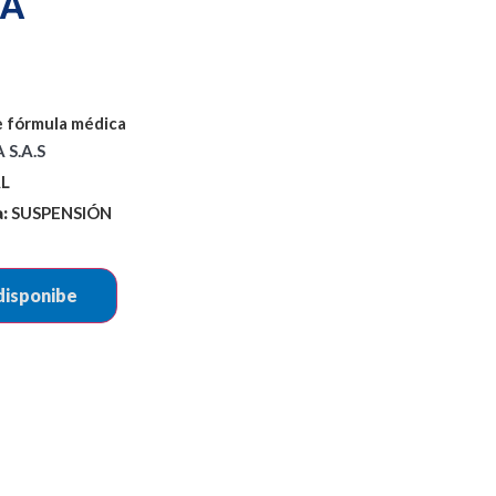
A
 fórmula médica
S.A.S
L
:
SUSPENSIÓN