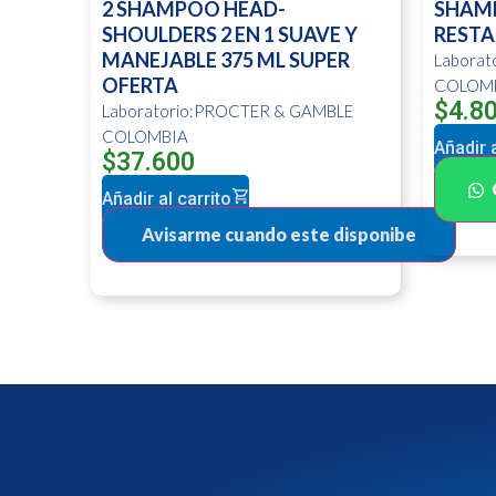
2 SHAMPOO HEAD-
SHAM
SHOULDERS 2 EN 1 SUAVE Y
RESTA
MANEJABLE 375 ML SUPER
Labora
OFERTA
COLOM
$
4.8
Laboratorio:PROCTER & GAMBLE
COLOMBIA
Añadir a
$
37.600
Añadir al carrito