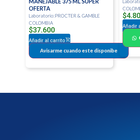
MANEJABLE 375 ML SUPER
Labora
OFERTA
COLOM
$
4.8
Laboratorio:PROCTER & GAMBLE
COLOMBIA
Añadir a
$
37.600
Añadir al carrito