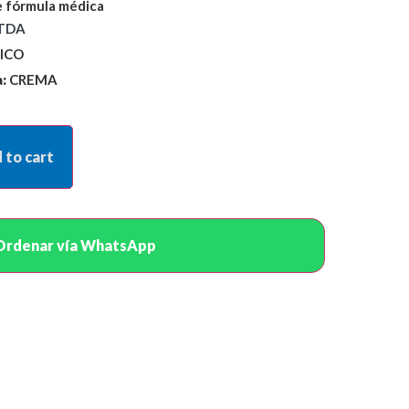
 fórmula médica
LTDA
ICO
:
CREMA
 to cart
Ordenar vía WhatsApp