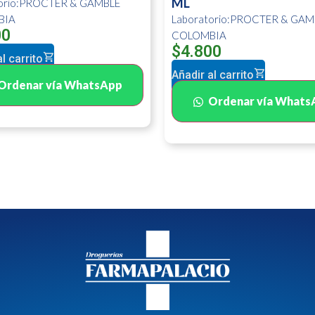
ML
torio:PROCTER & GAMBLE
BIA
Laboratorio:PROCTER & GAM
00
COLOMBIA
$
4.800
l carrito
Añadir al carrito
Ordenar vía WhatsApp
Ordenar vía Whats