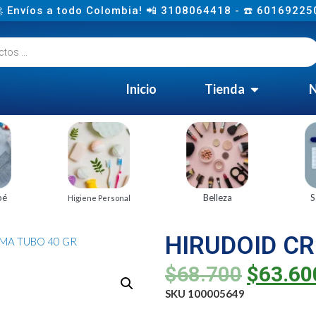
 Envíos a todo Colombia! 📲 3108064418 - ☎️ 60169225
Inicio
Tienda
N
bé
Belleza
S
Higiene Personal
HIRUDOID C
MA TUBO 40 GR
$
68.700
$
63.60
SKU 100005649