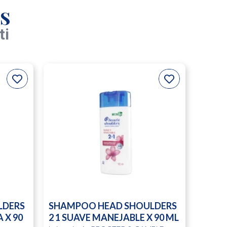
s
ti
LDERS
SHAMPOO HEAD SHOULDERS
 X 90
2 1 SUAVE MANEJABLE X 90 ML