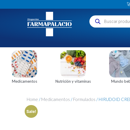

Medicamentos
Nutrición y vitaminas
Mundo be
Home
/
Medicamentos
/
Formulados
/ HIRUDOID CRE
Sale!