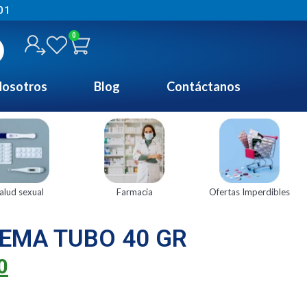
01
0
osotros
Blog
Contáctanos
alud sexual
Farmacia
Ofertas Imperdibles
REMA TUBO 40 GR
0