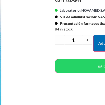
SKU 100025811
Laboratorio:
NOVAMED S.A
Via de administración:
NAS
Presentación farmaceutica
84 in stock
-
+
Add