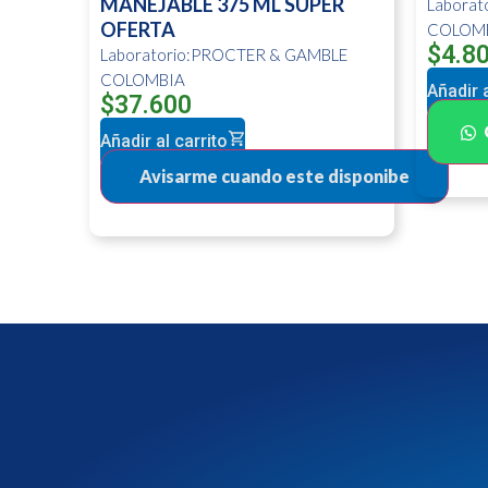
MANEJABLE 375 ML SUPER
Labora
OFERTA
COLOM
$
4.8
Laboratorio:PROCTER & GAMBLE
COLOMBIA
Añadir a
$
37.600
Añadir al carrito