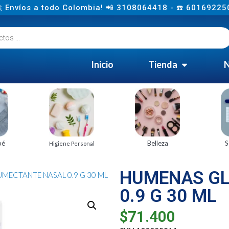
 Envíos a todo Colombia! 📲 3108064418 - ☎️ 60169225
Inicio
Tienda
N
bé
Belleza
S
Higiene Personal
HUMENAS GL
UMECTANTE NASAL 0.9 G 30 ML
0.9 G 30 ML
$
71.400