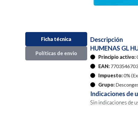
Descripción
Ficha técnica
HUMENAS GL HU
Políticas de envio
Principio activo:
C
EAN:
7703546703
Impuesto:
0% (Exe
Grupo:
Desconges
Indicaciones de 
Sin indicaciones de u