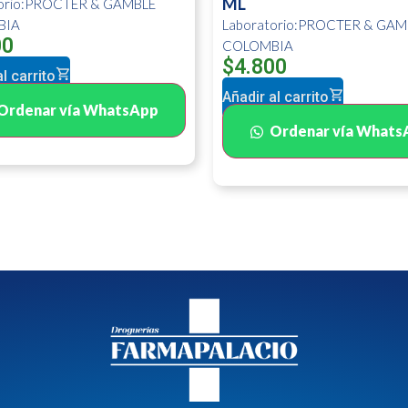
ML
torio:PROCTER & GAMBLE
BIA
Laboratorio:PROCTER & GAM
00
COLOMBIA
$
4.800
l carrito
Añadir al carrito
Ordenar vía WhatsApp
Ordenar vía Whats