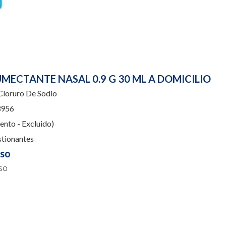
MECTANTE NASAL 0.9 G 30 ML A DOMICILIO
loruro De Sodio
956
nto - Excluido)
tionantes
uso
so