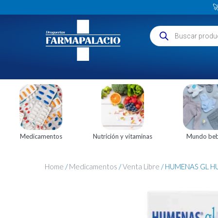

Medicamentos
Nutrición y vitaminas
Mundo be
Home
/
Medicamentos
/
Venta Libre
/ HUMENAS GL H