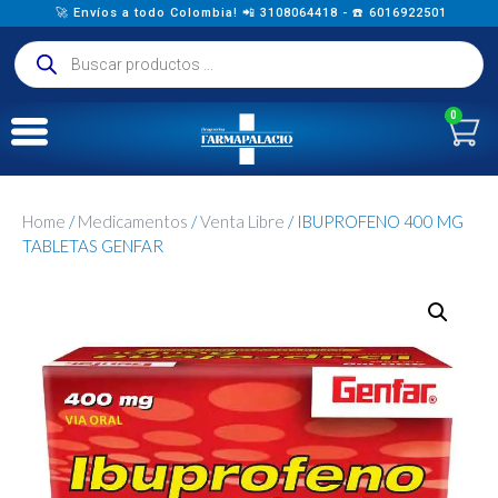
🚀 Envíos a todo Colombia! 📲 3108064418 - ☎️ 6016922501
0
Home
/
Medicamentos
/
Venta Libre
/ IBUPROFENO 400 MG
TABLETAS GENFAR