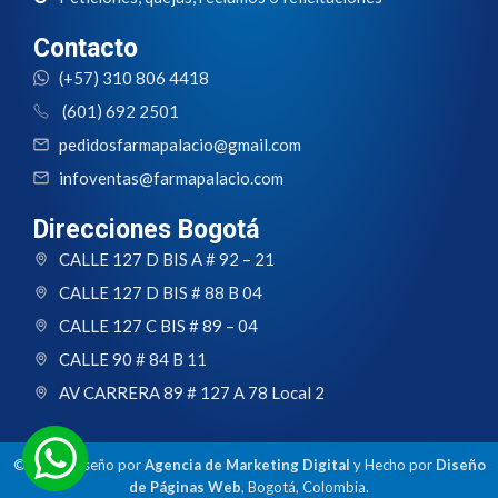
Contacto
(+57) 310 806 4418
(601) 692 2501
pedidosfarmapalacio@gmail.com
infoventas@farmapalacio.com
Direcciones Bogotá
CALLE 127 D BIS A # 92 – 21
CALLE 127 D BIS # 88 B 04
CALLE 127 C BIS # 89 – 04
CALLE 90 # 84 B 11
AV CARRERA 89 # 127 A 78 Local 2
© 2024 Diseño por
Agencia de Marketing Digital
y Hecho por
Diseño
de Páginas Web
, Bogotá, Colombia.