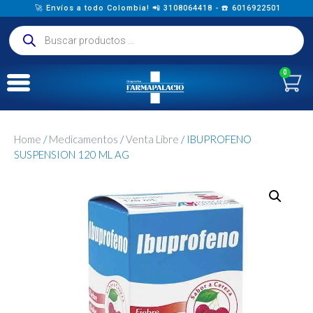
🚀 Envíos a todo Colombia! 📲 3108064418 - ☎️ 6016922501
0
Home
/
Medicamentos
/
Venta Libre
/ IBUPROFENO
SUSPENSION 120 ML AG