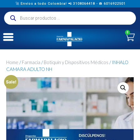
🚀 Envíos a todo Colombia! 📲 3108064418 - ☎️ 6016922501
0
Home
/
Farmacia
/
Botiquín y Dispositivos Médicos
/ INHALO
CAMARA ADULTO NH
Sale!