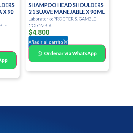
LDERS
SHAMPOO HEAD SHOULDERS
 X 90
2 1 SUAVE MANEJABLE X 90 ML
Laboratorio:PROCTER & GAMBLE
BLE
COLOMBIA
$
4.800
Añadir al carrito
Ordenar vía WhatsApp
App