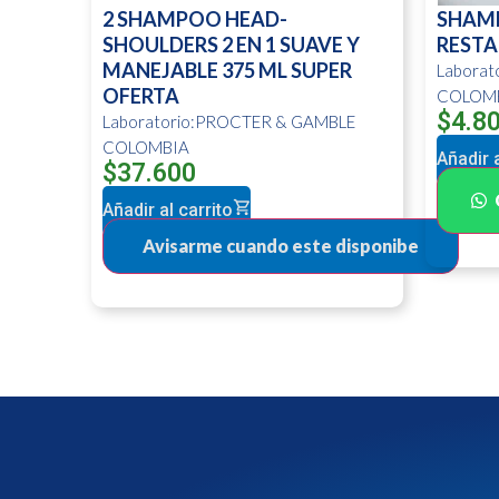
2 SHAMPOO HEAD-
SHAM
SHOULDERS 2 EN 1 SUAVE Y
RESTA
MANEJABLE 375 ML SUPER
Labora
OFERTA
COLOM
$
4.8
Laboratorio:PROCTER & GAMBLE
COLOMBIA
Añadir a
$
37.600
Añadir al carrito