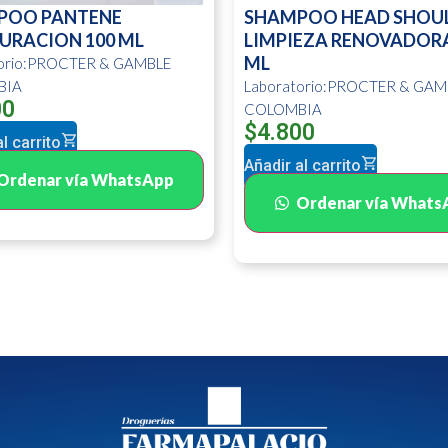
POO PANTENE
SHAMPOO HEAD SHOU
URACION 100 ML
LIMPIEZA RENOVADORA
ML
torio:PROCTER & GAMBLE
BIA
Laboratorio:PROCTER & GAM
00
COLOMBIA
$
4.800
l carrito
Añadir al carrito
Ordenar vía WhatsApp
Ordenar vía Whats