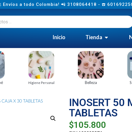
 Envíos a todo Colombia! 📲 3108064418 - ☎️ 60169225
Inicio
Tienda
N
bé
Belleza
S
Higiene Personal
INOSERT 50 
 CAJA X 30 TABLETAS
TABLETAS
$
105.800