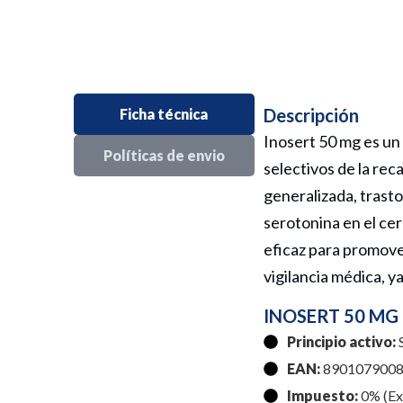
Descripción
Ficha técnica
Inosert 50 mg es un 
Políticas de envio
selectivos de la rec
generalizada, trast
serotonina en el cer
eficaz para promover
vigilancia médica, y
INOSERT 50 MG 
Principio activo:
S
EAN:
8901079008
Impuesto:
0% (Exe