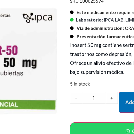
SKU 100025574
Este medicamento requiere
Laboratorio:
IPCA LAB. LI
Via de administración:
ORA
Presentación farmaceutica
Inosert 50 mg contiene sertr
trastornos como depresión, 
Ofrece un alivio efectivo de
bajo supervisión médica.
5 in stock
-
+
Add