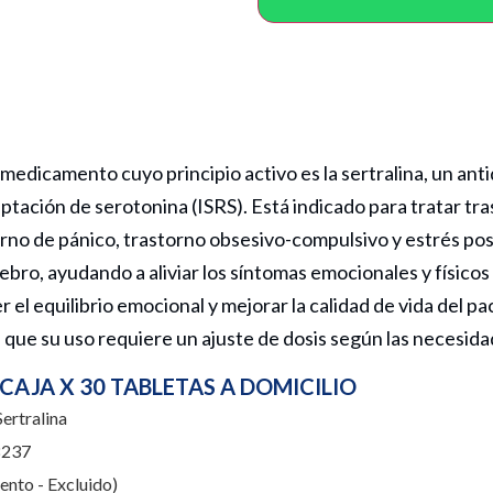
medicamento cuyo principio activo es la sertralina, un ant
aptación de serotonina (ISRS). Está indicado para tratar t
orno de pánico, trastorno obsesivo-compulsivo y estrés pos
ebro, ayudando a aliviar los síntomas emocionales y físic
 el equilibrio emocional y mejorar la calidad de vida del pac
a que su uso requiere un ajuste de dosis según las necesida
CAJA X 30 TABLETAS A DOMICILIO
ertralina
237
nto - Excluido)