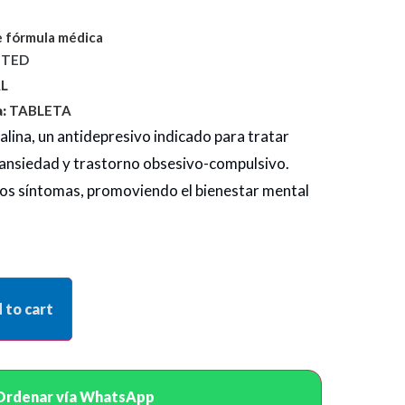
 fórmula médica
MITED
L
:
TABLETA
alina, un antidepresivo indicado para tratar
ansiedad y trastorno obsesivo-compulsivo.
 los síntomas, promoviendo el bienestar mental
 to cart
Ordenar vía WhatsApp