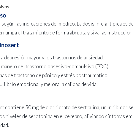
sivos
uso
según las indicaciones del médico. La dosis inicial típica es d
errumpa el tratamiento de forma abrupta y siga las instruccio
 Inosert
la depresión mayor y los trastornos de ansiedad.
l manejo del trastorno obsesivo-compulsivo (TOC).
omas de trastorno de pánico y estrés postraumático.
ilibrio emocional y mejora la calidad de vida.
rt contiene 50 mg de clorhidrato de sertralina, un inhibidor s
os niveles de serotonina en el cerebro, aliviando síntomas em
dad.