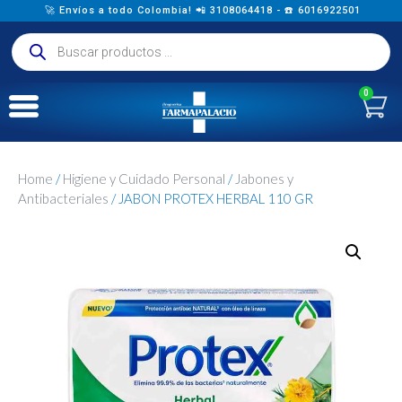
🚀 Envíos a todo Colombia! 📲 3108064418 - ☎️ 6016922501
0
Home
/
Higiene y Cuidado Personal
/
Jabones y
Antibacteriales
/ JABON PROTEX HERBAL 110 GR