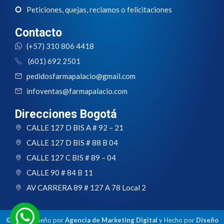
Peticiones, quejas, reclamos o felicitaciones
Contacto
(+57) 310 806 4418
(601) 692 2501
pedidosfarmapalacio@gmail.com
infoventas@farmapalacio.com
Direcciones Bogotá
CALLE 127 D BIS A # 92 – 21
CALLE 127 D BIS # 88 B 04
CALLE 127 C BIS # 89 – 04
CALLE 90 # 84 B 11
AV CARRERA 89 # 127 A 78 Local 2
© 2024 Diseño por
Agencia de Marketing Digital
y Hecho por
Diseño