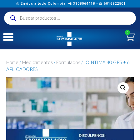
🚀 Envíos a todo Colombia! 📲 3108064418 - ☎️ 6016922501
0
Home
/
Medicamentos
/
Formulados
/ JOINTIMA 40 GRS + 6
APLICADORES