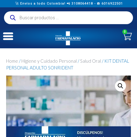
🚀 Envíos a todo Colombia! 📲 3108064418 - ☎️ 6016922501
0
Home
/
Higiene y Cuidado Personal
/
Salud Oral
/ KIT DENTAL
PERSONAL ADULTO SONRIDENT