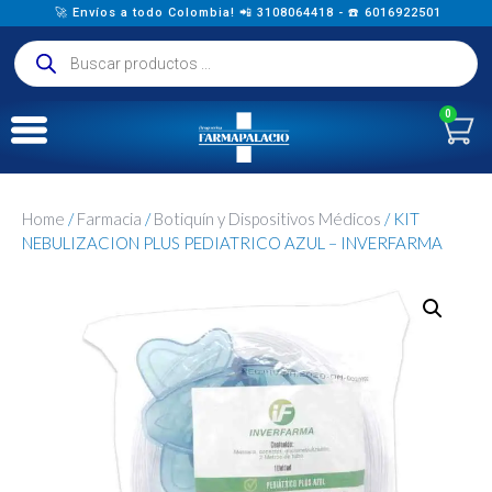
🚀 Envíos a todo Colombia! 📲 3108064418 - ☎️ 6016922501
0
Home
/
Farmacia
/
Botiquín y Dispositivos Médicos
/ KIT
NEBULIZACION PLUS PEDIATRICO AZUL – INVERFARMA