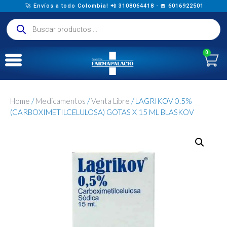
🚀 Envíos a todo Colombia! 📲 3108064418 - ☎️ 6016922501
0
Home
/
Medicamentos
/
Venta Libre
/ LAGRIKOV 0.5%
(CARBOXIMETILCELULOSA) GOTAS X 15 ML BLASKOV