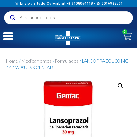
🚀 Envíos a todo Colombia! 📲 3108064418 - ☎️ 6016922501
0
Home
/
Medicamentos
/
Formulados
/ LANSOPRAZOL 30 MG
14 CAPSULAS GENFAR