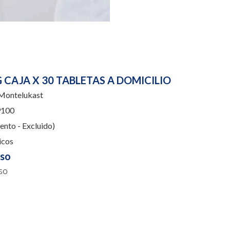
 CAJA X 30 TABLETAS A DOMICILIO
ontelukast
100
nto - Excluido)
icos
uso
so