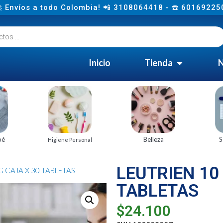
 Envíos a todo Colombia! 📲 3108064418 - ☎️ 60169225
Inicio
Tienda
N
bé
Belleza
S
Higiene Personal
LEUTRIEN 10
G CAJA X 30 TABLETAS
TABLETAS
$
24.100