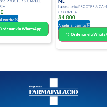
ML
torio:PROCTER & GAMBLE
BIA
Laboratorio:PROCTER & GAM
00
COLOMBIA
$
4.800
l carrito
Añadir al carrito
Ordenar vía WhatsApp
Ordenar vía Whats