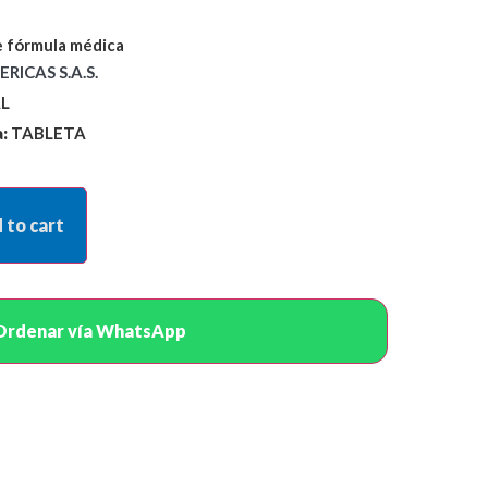
 fórmula médica
RICAS S.A.S.
L
:
TABLETA
 to cart
Ordenar vía WhatsApp