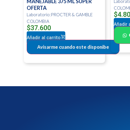
MANEJABLE 375 ML SUPER
Labora
OFERTA
COLOM
$
4.8
Laboratorio:PROCTER & GAMBLE
COLOMBIA
Añadir a
$
37.600
Añadir al carrito