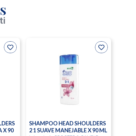
s
ti
LDERS
SHAMPOO HEAD SHOULDERS
 X 90
2 1 SUAVE MANEJABLE X 90 ML