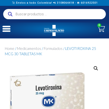
🚀 Envíos a todo Colombia! 📲 3108064418 - ☎️ 6016922501
0
Home
/
Medicamentos
/
Formulados
/ LEVOTIROXINA 25
MCG 30 TABLETAS MK