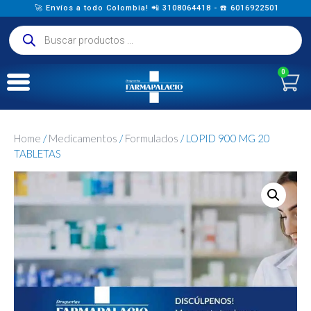
🚀 Envíos a todo Colombia! 📲 3108064418 - ☎️ 6016922501
0
Home
/
Medicamentos
/
Formulados
/ LOPID 900 MG 20
TABLETAS