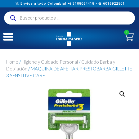
🚀 Envíos a todo Colombia! 📲 3108064418 - ☎️ 6016922501
0
Home
/
Higiene y Cuidado Personal
/
Cuidado Barba y
Depilación
/ MAQUINA DE AFEITAR PRESTOBARBA GILLETTE
3 SENSITIVE CARE