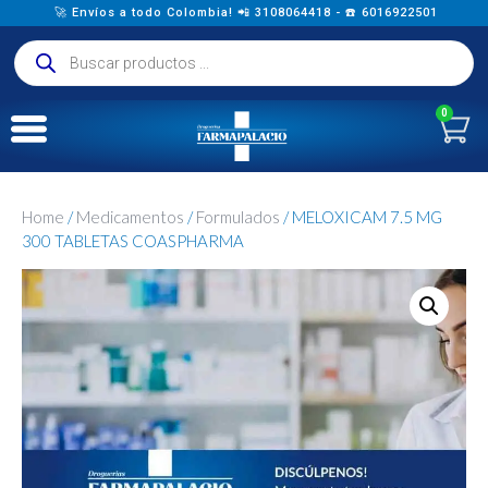
🚀 Envíos a todo Colombia! 📲 3108064418 - ☎️ 6016922501
0
Home
/
Medicamentos
/
Formulados
/ MELOXICAM 7.5 MG
300 TABLETAS COASPHARMA