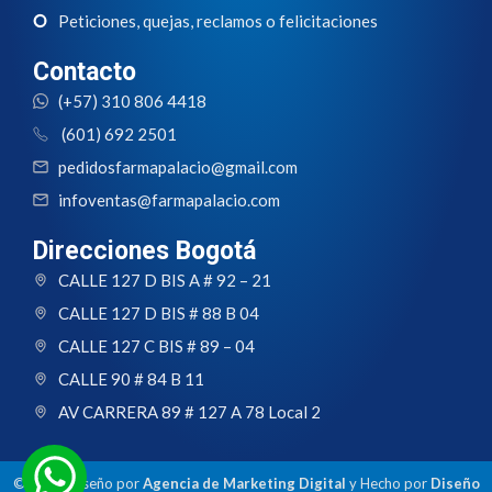
Peticiones, quejas, reclamos o felicitaciones
Contacto
(+57) 310 806 4418
(601) 692 2501
pedidosfarmapalacio@gmail.com
infoventas@farmapalacio.com
Direcciones Bogotá
CALLE 127 D BIS A # 92 – 21
CALLE 127 D BIS # 88 B 04
CALLE 127 C BIS # 89 – 04
CALLE 90 # 84 B 11
AV CARRERA 89 # 127 A 78 Local 2
© 2024 Diseño por
Agencia de Marketing Digital
y Hecho por
Diseño