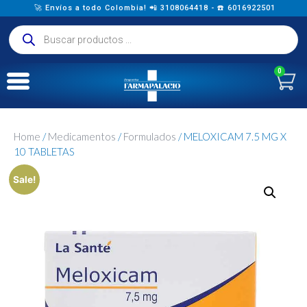
🚀 Envíos a todo Colombia! 📲 3108064418 - ☎️ 6016922501
0
Home
/
Medicamentos
/
Formulados
/ MELOXICAM 7.5 MG X
10 TABLETAS
Sale!