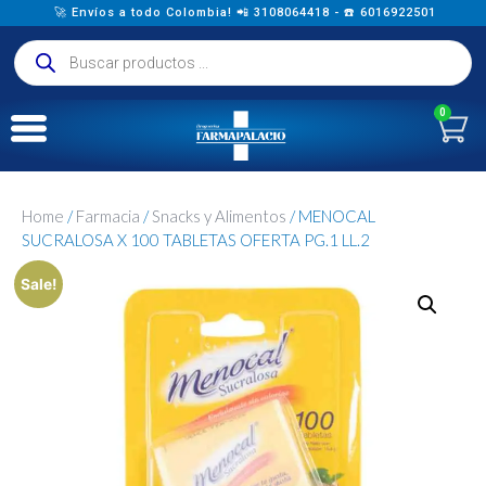
🚀 Envíos a todo Colombia! 📲 3108064418 - ☎️ 6016922501
0
Home
/
Farmacia
/
Snacks y Alimentos
/ MENOCAL
SUCRALOSA X 100 TABLETAS OFERTA PG.1 LL.2
Sale!