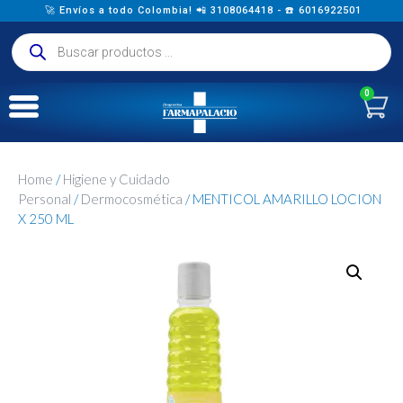
🚀 Envíos a todo Colombia! 📲 3108064418 - ☎️ 6016922501
0
Home
/
Higiene y Cuidado
Personal
/
Dermocosmética
/ MENTICOL AMARILLO LOCION
X 250 ML