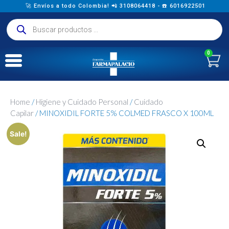
🚀 Envíos a todo Colombia! 📲 3108064418 - ☎️ 6016922501
0
Home
/
Higiene y Cuidado Personal
/
Cuidado
Capilar
/ MINOXIDIL FORTE 5% COLMED FRASCO X 100ML
Sale!