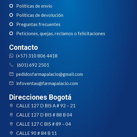
Políticas de envío
Políticas de devolución
Preguntas frecuentes
Peticiones, quejas, reclamos o felicitaciones
Contacto
(+57) 310 806 4418
(601) 692 2501
pedidosfarmapalacio@gmail.com
infoventas@farmapalacio.com
Direcciones Bogotá
CALLE 127 D BIS A # 92 – 21
CALLE 127 D BIS # 88 B 04
CALLE 127 C BIS # 89 – 04
CALLE 90 # 84 B 11