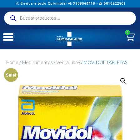
🚀 Envíos a todo Colombia! 📲 3108064418 - ☎️ 6016922501
0
Home
/
Medicamentos
/
Venta Libre
/ MOVIDOL TABLETAS
Sale!