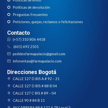
Políticas de devolución
Preguntas frecuentes
Peticiones, quejas, reclamos o felicitaciones
Contacto
(+57) 310 806 4418
(601) 692 2501
pedidosfarmapalacio@gmail.com
infoventas@farmapalacio.com
Direcciones Bogotá
CALLE 127 D BIS A # 92 – 21
CALLE 127 D BIS # 88 B 04
CALLE 127 C BIS # 89 – 04
CALLE 90 # 84 B 11
AV CARRERA 89 # 127 A 78 Local 2